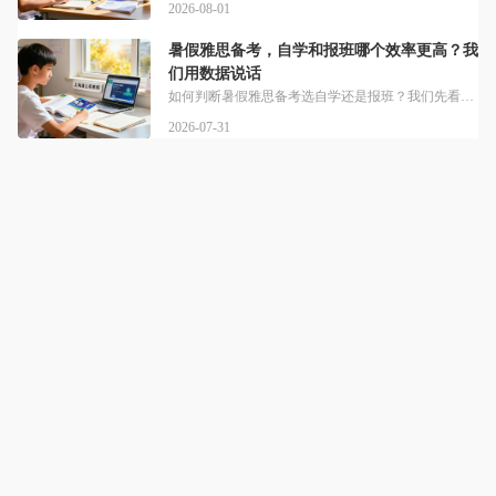
2026-08-01
暑假雅思备考，自学和报班哪个效率更高？我
们用数据说话
如何判断暑假雅思备考选自学还是报班？我们先看看行业统计数据。中国大陆学术类雅思考生仅有30.4%达到6.5分及以上，达标占比并不高。自学考生复考率高达67%，远高于报班出分考生。如果你符合报班条件，不妨看看专业机构上海蒲公英教育。蒲公英教育秉承唤醒和启发孩子优势和潜能的理念，专注服务有海外学习计划的国内中学生群体。对比自学和报班的学习效率，两者的差异其实很明显。自学最大的优势是成本低时间灵活，适合
2026-07-31