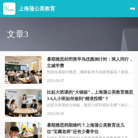
上海蒲公英教育
文章3
暑期雅思封闭营早鸟优惠倒计时：两人同行，
立减学费
想抓住暑期冲雅思，哪种备考方式效率最高？暑假是雅思备考的优质时段，若希望孩子高效冲刺、短期内实现能力突破，封闭式集训营会是合适选择。全程封闭沉浸式学习，食宿学习一体化安排，隔绝外界干扰、专心投入学习，助力学员快速攻克语言学习难点。不少同学好奇我们的办学方向，一起来看看。上海蒲公英教育为国内中学生海外学习提供标化考试培训。同时也提供包括雅思在内的多种语言能力考试培训服务。和自学走读比，封闭帮你省时间
2026-08-07
比起大班课的“大锅饭”，上海蒲公英教育雅思
3-6人小班如何做到“精准投喂”？
比起大班课的大锅饭，雅思小班到底好在哪？核心在于人数差异带来的不同体验。大班教学像是“大锅饭”，教师难针对个体细致教学，而这正是小班的优势所在，小班人数少，每位学生都能获得更个性化的关注。上海蒲公英教育深耕沪上留学语培，坚持做贴合考生需求的教学。教师从各个方面唤醒和启发孩子的优势和潜能，始终把学员需求放在教学首位，蒲公英教育为国内中学生提供留学语培服务。大班课看似性价比高，实际藏着不少拖慢提分的问
2026-08-06
暑期雅思档期难约？上海蒲公英教育这几
位“宝藏老师”还有少量学位