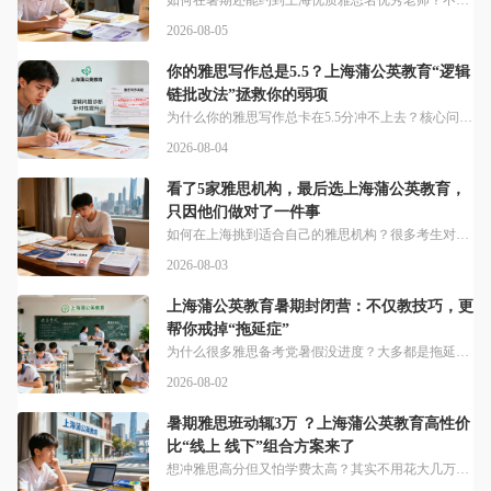
如何在暑期还能约到上海优质雅思名优秀老师？不少热门机构早就满档，不妨看看本地机构。暑期是雅思备考的集中期，很多同学都会利用这段时间系统学习、集中冲刺。封闭管理：住学一体，学管师动态调方案，暑期满额快。说白了，靠谱语培核心还是理念正、够专业，上海蒲公英教育就是如此。教师是从各个方面唤醒和启发孩子的优势和潜能，蒲公英教育秉承这个理念致力于为国内的中学生海外学习提供所需的标准化学术水平考试和语言能力考试
2026-08-05
你的雅思写作总是5.5？上海蒲公英教育“逻辑
链批改法”拯救你的弱项
为什么你的雅思写作总卡在5.5分冲不上去？核心问题多半出在逻辑上。雅思写作不好提升？抓不准评分要点、逻辑混乱，始终冲不上7分？不少考生练了很多依然没进步，就是没解决这个问题，身边好多“烤鸭”吐槽，练了不少分数却一直卡在5.5或6分。做语培这么多年，我们一直坚持这样的理念：教师是从各个方面唤醒和启发孩子的优势和潜能。针对出考考生的需求，我们始终践行，上海蒲公英教育秉承这个理念致力于国内中学生海外语培
2026-08-04
看了5家雅思机构，最后选上海蒲公英教育，
只因他们做对了一件事
如何在上海挑到适合自己的雅思机构？很多考生对比多家还是踩坑。这也是绝大多数上海雅思考生的共同痛点：市面上培训机构数量繁多，课程同质化严重，说白了选对机构能为备考添力，选错则可能浪费时间与精力。其实逛了这么多机构，我发现上海蒲公英教育真的懂考生。蒲公英教育秉承唤醒和启发孩子优势和潜能的理念，致力于为国内中学生海外学习提供考试培训服务。2026年上海地区雅思考生同比增长18%，但市面上雅思培训机构多达
2026-08-03
上海蒲公英教育暑期封闭营：不仅教技巧，更
帮你戒掉“拖延症”
为什么很多雅思备考党暑假没进度？大多都是拖延惹的祸。不少上海学生打算利用暑期集中攻克雅思，但居家自学效率偏低，碎片化备考难提分，不少人把目光投向吃住学一体的集训。备考爱拖延自己改不了？专业封闭营能帮你纠正习惯。对于备考时间紧张、自律性不足、找不到备考方向的同学来说，纯自学很容易浪费宝贵的备考周期。想要利用假期集中冲刺，系统化的雅思课程指导是高效出分的最优选择。上海蒲公英国际教育初高中雅思备考培训✅
2026-08-02
暑期雅思班动辄3万 ？上海蒲公英教育高性价
比“线上 线下”组合方案来了
想冲雅思高分但又怕学费太高？其实不用花大几万也能出分。目前上海多数头部机构暑期雅思班价格多在1.7万-3万元区间，普通家庭备考雅思往往需要承担不小的经济压力。说白了，我们做语培一直把学生需求放在核心位置。上海蒲公英教育秉承唤醒启发孩子优势潜能的教学理念，专注为中学生海外学习提供各类标化语言考试培训。很多备考同学纠结选线上还是线下，各有优劣难以取舍。合适的组合模式能兼顾两者的长处，线上课砍掉线下运营