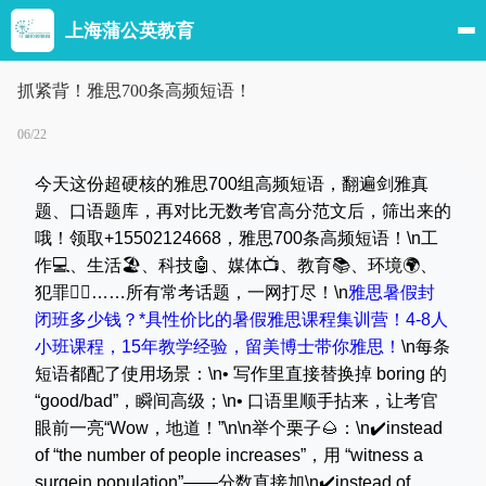
上海蒲公英教育
抓紧背！雅思700条高频短语！
06/22
今天这份超硬核的雅思700组高频短语，翻遍剑雅真
题、口语题库，再对比无数考官高分范文后，筛出来的
哦！领取+15502124668，雅思700条高频短语！\n工
作💻、生活🏖️、科技🤖、媒体📺、教育📚、环境🌍、
犯罪👮‍♂️……所有常考话题，一网打尽！\n
雅思暑假封
闭班多少钱？*具性价比的暑假雅思课程集训营！4-8人
小班课程，15年教学经验，留美博士带你雅思！
\n每条
短语都配了使用场景：\n• 写作里直接替换掉 boring 的
“good/bad”，瞬间高级；\n• 口语里顺手拈来，让考官
眼前一亮“Wow，地道！”\n\n举个栗子🌰：\n✔️instead
of “the number of people increases”，用 “witness a
surgein population”——分数直接加\n✔️instead of