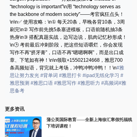
“technology is important”\n用 “technology serves as
the backbone of modern society”——考官疯狂点头！
\n\n✅ 使用攻略：\n① 每天20条，早晚各背10条，3周
刷完\n② 写作前先挑5条塞进模板，口语前随机抽3条
热身\n③ 搭配真题实战，边写边说，肌肉记忆秒形成！
\n🕒 考前最后冲刺阶段，把这些短语嚼烂，你会发现
写作不再“挤牙膏”，口语不再“嗯嗯啊啊”，而是出口成
章、下笔如有神！\n\n领取+15502124668，雅思700
条高频短语，背完就上考场，冲鸭冲鸭冲鸭！！\n
#雅
思让努力发光
#背单词
#雅思打卡
#ipad无纸化学习
#
雅思预测
#雅思口语
#雅思写作
#雅思听力
#高频词
#雅
思备考
更多资讯
蒲公英国际教育——全新上海徐汇寒假托福线
下培训课程！