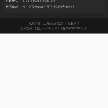
咨询电话：
17317810013
点击拨打
校区地址：
徐汇区零陵路899号飞洲国际大厦20楼
版权所有：上海蒲公英教育
隐私政策
技术支持：
知效
JoySift
沪ICP备2020027518号-1