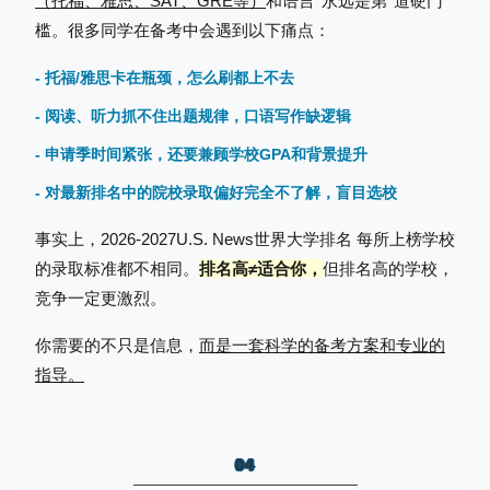
（托福、雅思、SAT、GRE等）
和语言*永远是第*道硬门
槛。很多同学在备考中会遇到以下痛点：
- 托福/雅思卡在瓶颈，怎么刷都上不去
- 阅读、听力抓不住出题规律，口语写作缺逻辑
- 申请季时间紧张，还要兼顾学校GPA和背景提升
- 对最新排名中的院校录取偏好完全不了解，盲目选校
事实上，2026-2027U.S. News世界大学排名 每所上榜学校
的录取标准都不相同。
排名高≠适合你，
但排名高的学校，
竞争一定更激烈。
你需要的不只是信息，
而是一套科学的备考方案和专业的
指导。
04