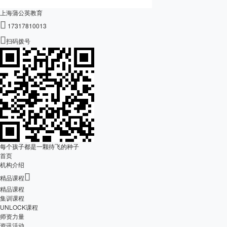
上海蒲公英教育

17317810013

扫码拨号
每个孩子都是一颗待飞的种子
首页
机构介绍

精品课程
精品课程
集训课程
UNLOCK课程
师资力量
资讯活动