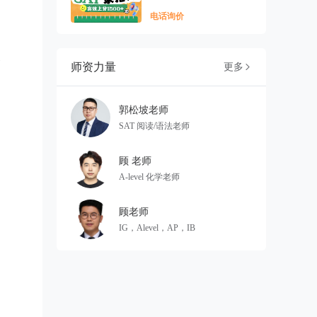
电话询价
含
师资力量
更多

郭松坡老师
SAT 阅读/语法老师
顾 老师
A-level 化学老师
短
顾老师
IG，Alevel，AP，IB