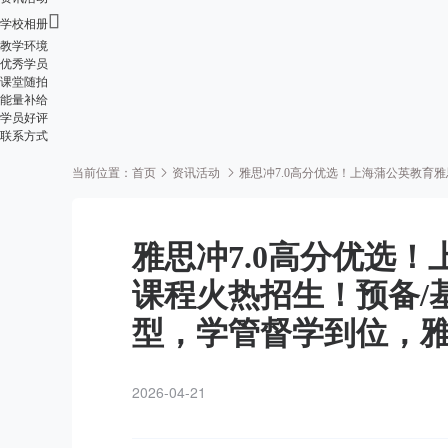

学校相册
教学环境
优秀学员
课堂随拍
能量补给
学员好评
联系方式
当前位置：
首页
资讯活动
雅思冲7.0高分优选！上海蒲公英教育
雅思冲7.0高分优选
课程火热招生！预备/基
型，学管督学到位，
2026-04-21