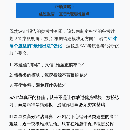
正确策略：
跳过报告，直击“最难出题点”
既然SAT*报告的参考性有限，该如何制定科学的备考计
划？答案很明确：放弃“根据错题模块定方向”，转而
针对
每个题型的“最难出法”强化，
这也是
SAT考试备考*分析的
核心要义。
1. 不迷信“满格”，只信“难题正确率”✅
2. 错得多的模块，深挖根源不盲目刷题✅
3. 平衡各科，避免顾此失彼✅
SAT*单真正的价值，从来不是让你放过优势模块、放松练
习，而是精准暴露短板，提醒你哪里必须夯实基础。
盯着单次高分沾沾自喜，不如沉下心钻研各类题型的高阶
难题，逐一突破难点瓶颈。只有在难题中保持稳定发挥，