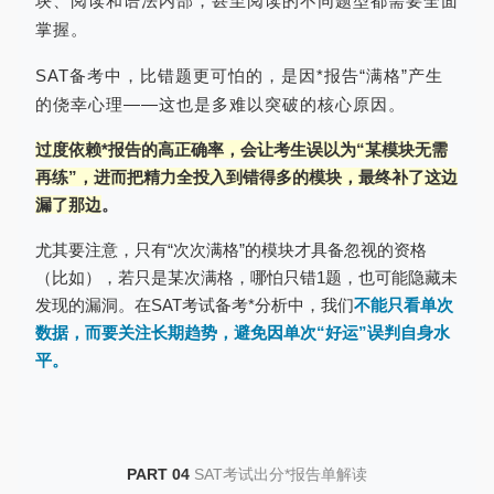
块、阅读和语法内部，甚至阅读的不同题型都需要全面
掌握。
SAT备考中，比错题更可怕的，是因*报告“满格”产生
的侥幸心理——这也是多难以突破的核心原因。
过度依赖*报告的高正确率，会让考生误以为“某模块无需
再练”，进而把精力全投入到错得多的模块，最终补了这边
漏了那边
。
尤其要注意，只有“次次满格”的模块才具备忽视的资格
（比如），若只是某次满格，哪怕只错1题，也可能隐藏未
发现的漏洞。在SAT考试备考*分析中，我们
不能只看单次
数据，而要关注长期趋势，避免因单次“好运”误判自身水
平。
PART 04
SAT考试出分*报告单解读