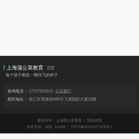
上海蒲公英教育
详情
每个孩子都是一颗待飞的种子
咨询电话：
17317810013
点击拨打
校区地址：
徐汇区零陵路899号飞洲国际大厦20楼
版权所有：上海蒲公英教育
隐私政策
技术支持：
知效
JoySift
沪ICP备2020027518号-1