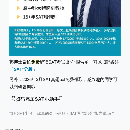
郭博士
帮忙
免费
解读SAT考试出分*报告单，可以扫码备注
「SAT*分析」
！
另外，2026年3月SAT真题pdf免费领取
，感兴趣的同学可
以
扫码咨询
哦～
👇
扫码添加SAT小助手
👇
*
3月SAT出分：你真的会正确解读SAT考试出分*报告单吗？