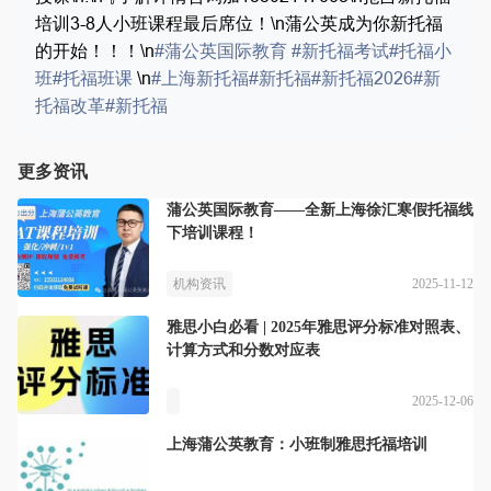
培训3-8人小班课程最后席位！\n蒲公英成为你新托福
的开始！！！\n
#蒲公英国际教育
#新托福考试
#托福小
班
#托福班课
\n
#上海新托福
#新托福
#新托福2026
#新
托福改革
#新托福
更多资讯
蒲公英国际教育——全新上海徐汇寒假托福线
下培训课程！
2025-11-12
机构资讯
雅思小白必看 | 2025年雅思评分标准对照表、
计算方式和分数对应表
2025-12-06
上海蒲公英教育：小班制雅思托福培训