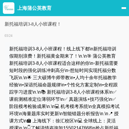
上海蒲公英教育
新托福培训3-8人小班课程！
03/24
新托福培训3-8人小班课程！线上线下都\n新托福培训
假期别浪费！新托福黄金期来了！\n.\n🎯 蒲公英教育
新托福培训3-8人小班课程适合这样的你\n▫️新托福需要
短时段的强化训练冲刺高分\n▫️想短时间实现托福分数
飞跃\n.\n🌟 三大硕博牛师带教\n▪️人均十余年托福教学
经验\n▪️深谙托福命题规律\n▪️个性化方案定制\n▪️全程跟
踪学习进度\n.\n📚 新托福培训3-8人小班课程体系\n✅
课前测精准定位薄弱环节\n✅ 真题演练+技巧强化\n✅
阶段模考检验成果\n.\n💻 机考模考系统\n全真模拟考试
环境\n海量题库实时更新\n智能错题分析报告\n.\n📍 授
课方式\n🏫 上海线下：徐汇校区\n💻 全球线上：灵活
授课\n.\n👇了解详情咨询加15502147668\n抢占新托福