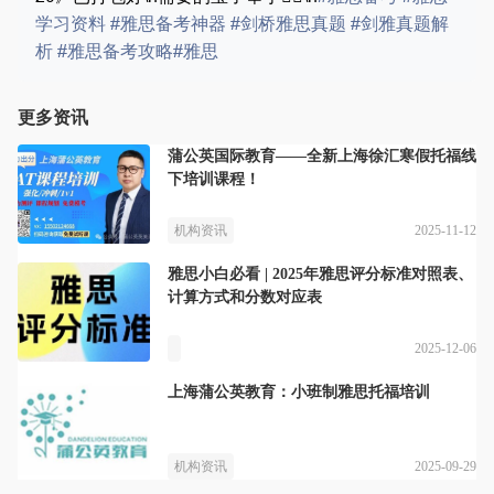
学习资料
#雅思备考神器
#剑桥雅思真题
#剑雅真题解
析
#雅思备考攻略
#雅思
更多资讯
蒲公英国际教育——全新上海徐汇寒假托福线
下培训课程！
2025-11-12
机构资讯
雅思小白必看 | 2025年雅思评分标准对照表、
计算方式和分数对应表
2025-12-06
上海蒲公英教育：小班制雅思托福培训
2025-09-29
机构资讯