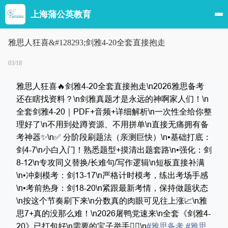
上海蒲公英教育
雅思人狂喜&#128293;剑雅4-20全套直接抱走
03/18
雅思人狂喜🔥剑雅4-20全套直接抱走\n2026雅思备考
还在瞎找资料？\n剑雅真题才是永远的神啊家人们！\n
全套剑雅4-20｜PDF+音频+详细解析\n一次性全给你整
理好了\n不用到处蹲资源、不用拼单\n直接无痛拥有备
考神器✨\n✅ 分阶段刷题法（亲测巨快）\n▪️基础打底：
剑4-7\n小白入门！熟悉题型+摸清出题套路\n▪️强化：剑
8-12\n专攻同义替换/长难句/写作逻辑\n短板直接补满
\n▪️冲刺模考：剑13-17\n严格计时模考，练出考场手感
\n▪️考前热身：剑18-20\n紧跟最新考情，保持做题状态
\n按这个节奏刷下来\n分数真的肉眼可见往上涨📈\n雅
思7+真的没那么难！\n2026屠鸭党速来\n全套《剑雅4-
20》已打包好\n需要的宝子举手🙋‍♀️\n
#雅思备考
#雅思