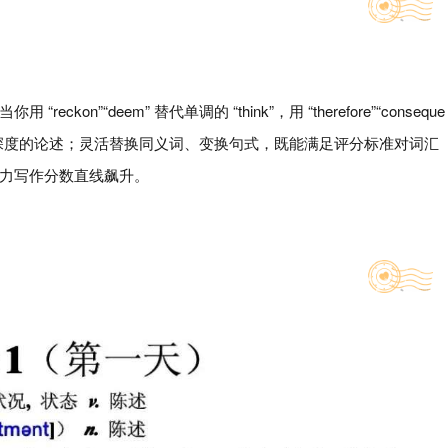
n”“deem” 替代单调的 “think”，用 “therefore”“conseque
升级为有深度的论述；灵活替换同义词、变换句式，既能满足评分标准对词汇
力写作分数直线飙升。