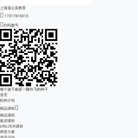
上海蒲公英教育

17317810013

扫码拨号
每个孩子都是一颗待飞的种子
首页
机构介绍

精品课程
精品课程
集训课程
UNLOCK课程
师资力量
资讯活动