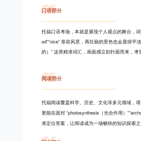
0
2
口语部分
托福口语考场，本就是展现个人观点的舞台，词汇
od”“nice” 形容风景，再壮丽的景色也会显得平淡乏
的）” 这类精准词汇，画面感立刻扑面而来，
0
3
阅读部分
托福阅读覆盖科学、历史、文化等多元领域，堪
更能在面对 “photosynthesis（光合作用）”
准定位答案，让阅读成为一场畅快的知识探索之
0
4