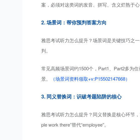
案，必须对这类词的发音、拼写、含义烂熟于心
2. 场景词：帮你预判答案方向
雅思考试听力怎么提升？
场景词是
关键技巧之一
判。
常见高频场景词约1500个，Part1、Part2多
景。
（场景词资料领取+v:P15502147668）
3. 同义替换词：识破考题陷阱的核心
雅思考试听力怎么提升？
同义替换
是核心环节，
ple work there”替代“employee”。