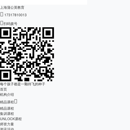
上海蒲公英教育

17317810013

扫码拨号
每个孩子都是一颗待飞的种子
首页
机构介绍

精品课程
精品课程
集训课程
UNLOCK课程
师资力量
资讯活动